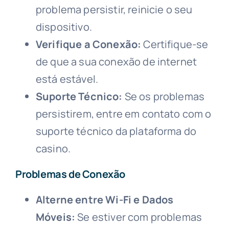
problema persistir, reinicie o seu
dispositivo.
Verifique a Conexão:
Certifique-se
de que a sua conexão de internet
está estável.
Suporte Técnico:
Se os problemas
persistirem, entre em contato com o
suporte técnico da plataforma do
casino.
Problemas de Conexão
Alterne entre Wi-Fi e Dados
Móveis:
Se estiver com problemas