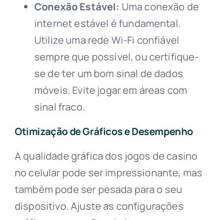
Conexão Estável:
Uma conexão de
internet estável é fundamental.
Utilize uma rede Wi-Fi confiável
sempre que possível, ou certifique-
se de ter um bom sinal de dados
móveis. Evite jogar em áreas com
sinal fraco.
Otimização de Gráficos e Desempenho
A qualidade gráfica dos jogos de casino
no celular pode ser impressionante, mas
também pode ser pesada para o seu
dispositivo. Ajuste as configurações