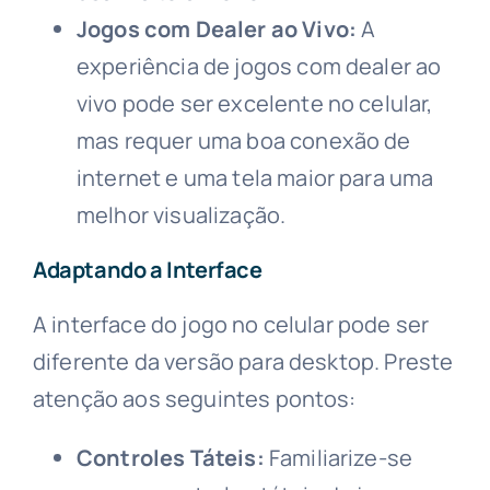
Jogos com Dealer ao Vivo:
A
experiência de jogos com dealer ao
vivo pode ser excelente no celular,
mas requer uma boa conexão de
internet e uma tela maior para uma
melhor visualização.
Adaptando a Interface
A interface do jogo no celular pode ser
diferente da versão para desktop. Preste
atenção aos seguintes pontos:
Controles Táteis:
Familiarize-se