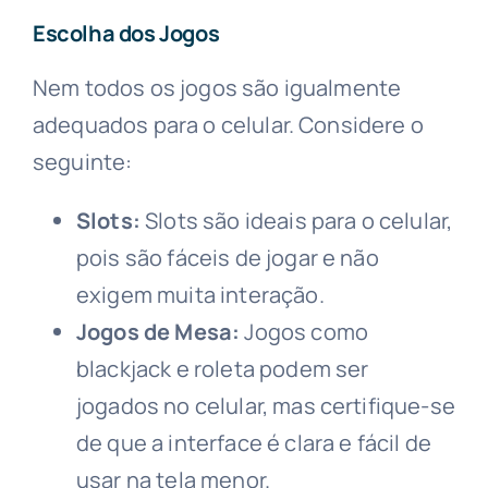
Escolha dos Jogos
Nem todos os jogos são igualmente
adequados para o celular. Considere o
seguinte:
Slots:
Slots são ideais para o celular,
pois são fáceis de jogar e não
exigem muita interação.
Jogos de Mesa:
Jogos como
blackjack e roleta podem ser
jogados no celular, mas certifique-se
de que a interface é clara e fácil de
usar na tela menor.