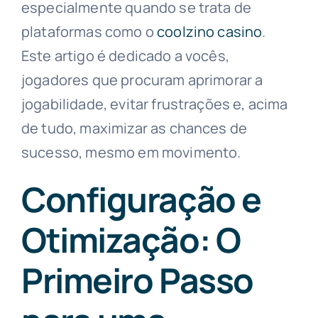
especialmente quando se trata de
plataformas como o
coolzino casino
.
Este artigo é dedicado a vocês,
jogadores que procuram aprimorar a
jogabilidade, evitar frustrações e, acima
de tudo, maximizar as chances de
sucesso, mesmo em movimento.
Configuração e
Otimização: O
Primeiro Passo