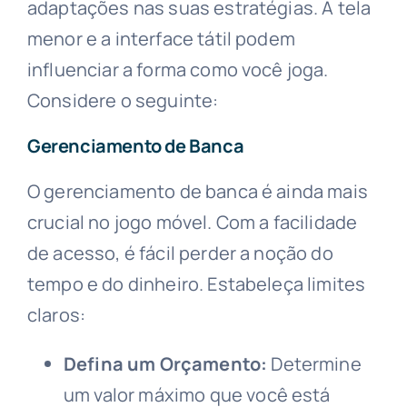
adaptações nas suas estratégias. A tela
menor e a interface tátil podem
influenciar a forma como você joga.
Considere o seguinte:
Gerenciamento de Banca
O gerenciamento de banca é ainda mais
crucial no jogo móvel. Com a facilidade
de acesso, é fácil perder a noção do
tempo e do dinheiro. Estabeleça limites
claros:
Defina um Orçamento:
Determine
um valor máximo que você está