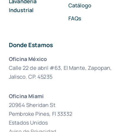
Lavandería
Catálogo
Industrial
FAQs
Donde Estamos
Oficina México
Calle 22 de abril #63, El Mante, Zapopan,
Jalisco. CP. 45235
Oficina Miami
20964 Sheridan St
Pembroke Pines, Fl 33332
Estados Unidos
Aviso de Privacidad