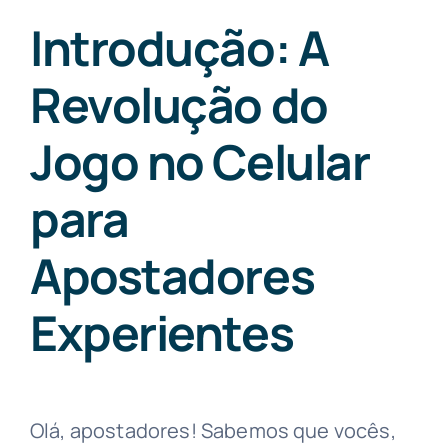
Introdução: A
Contacto
Revolução do
Jogo no Celular
para
Apostadores
Experientes
Olá, apostadores! Sabemos que vocês,