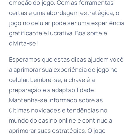
emoção do jogo. Com as ferramentas
certas e uma abordagem estratégica, o
jogo no celular pode ser uma experiência
gratificante e lucrativa. Boa sorte e
divirta-se!
Esperamos que estas dicas ajudem você
a aprimorar sua experiência de jogo no
celular. Lembre-se, a chave é a
preparação e a adaptabilidade.
Mantenha-se informado sobre as
últimas novidades e tendências no
mundo do casino online e continue a
aprimorar suas estratégias. O jogo