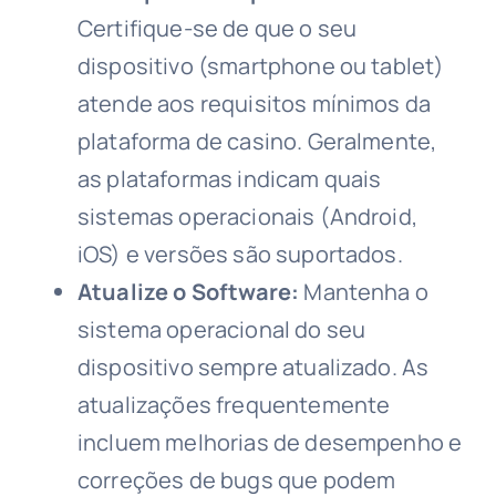
Certifique-se de que o seu
dispositivo (smartphone ou tablet)
atende aos requisitos mínimos da
plataforma de casino. Geralmente,
as plataformas indicam quais
sistemas operacionais (Android,
iOS) e versões são suportados.
Atualize o Software:
Mantenha o
sistema operacional do seu
dispositivo sempre atualizado. As
atualizações frequentemente
incluem melhorias de desempenho e
correções de bugs que podem