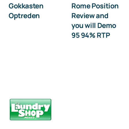
Gokkasten
Rome Position
Optreden
Review and
you will Demo
95 94% RTP