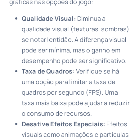
gráficas nas opções do jogo:
Qualidade Visual:
Diminua a
qualidade visual (texturas, sombras)
se notar lentidão. A diferença visual
pode ser mínima, mas o ganho em
desempenho pode ser significativo.
Taxa de Quadros:
Verifique se há
uma opção para limitar a taxa de
quadros por segundo (FPS). Uma
taxa mais baixa pode ajudar a reduzir
o consumo de recursos.
Desative Efeitos Especiais:
Efeitos
visuais como animações e partículas