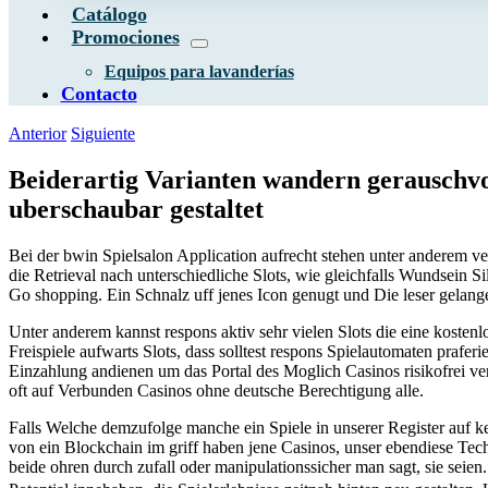
Catálogo
Promociones
Equipos para lavanderías
Contacto
Anterior
Siguiente
Beiderartig Varianten wandern gerauschvol
uberschaubar gestaltet
Bei der bwin Spielsalon Application aufrecht stehen unter anderem ve
die Retrieval nach unterschiedliche Slots, wie gleichfalls Wundsein 
Go shopping. Ein Schnalz uff jenes Icon genugt und Die leser gelange
Unter anderem kannst respons aktiv sehr vielen Slots die eine kostenl
Freispiele aufwarts Slots, dass solltest respons Spielautomaten prafe
Einzahlung andienen um das Portal des Moglich Casinos risikofrei ver
oft auf Verbunden Casinos ohne deutsche Berechtigung alle.
Falls Welche demzufolge manche ein Spiele in unserer Register auf ke
von ein Blockchain im griff haben jene Casinos, unser ebendiese Techn
beide ohren durch zufall oder manipulationssicher man sagt, sie seien