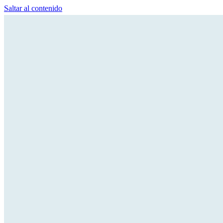
Saltar al contenido