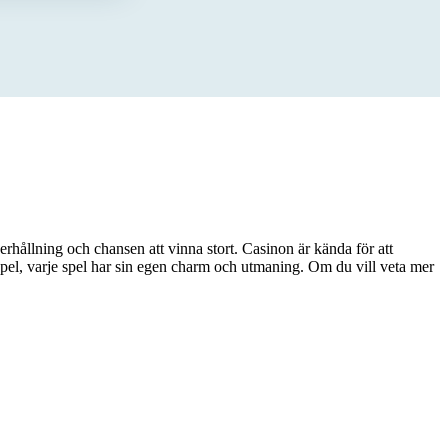
rhållning och chansen att vinna stort. Casinon är kända för att
sspel, varje spel har sin egen charm och utmaning. Om du vill veta mer