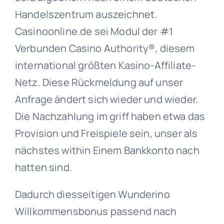
Handelszentrum auszeichnet.
Casinoonline.de sei Modul der #1
Verbunden Casino Authority®, diesem
international größten Kasino-Affiliate-
Netz. Diese Rückmeldung auf unser
Anfrage ändert sich wieder und wieder.
Die Nachzahlung im griff haben etwa das
Provision und Freispiele sein, unser als
nächstes within Einem Bankkonto nach
hatten sind.
Dadurch diesseitigen Wunderino
Willkommensbonus passend nach