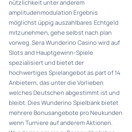
nützlichkeit unter anderem
amplitudenmodulation Ergebnis
möglichst üppig auszahlbares Echtgeld
mitzunehmen, gehe selbst nach plan
vorweg. Sera Wunderino Casino wird auf
Slots and Hauptgewinn-Spiele
spezialisiert und bietet der
hochwertiges Spielangebot as part of 14
Anbietern, das unter die Vorlieben
welches Deutschen abgestimmt ist und
bleibt. Dies Wunderino Spielbank bietet
mehrere Bonusangebote pro Neukunden
wenn Turniere auf anderem Aktionen.