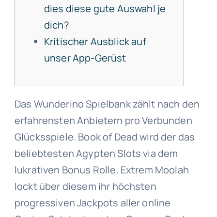
dies diese gute Auswahl je
dich?
Kritischer Ausblick auf
unser App-Gerüst
Das Wunderino Spielbank zählt nach den
erfahrensten Anbietern pro Verbunden
Glücksspiele. Book of Dead wird der das
beliebtesten Agypten Slots via dem
lukrativen Bonus Rolle. Extrem Moolah
lockt über diesem ihr höchsten
progressiven Jackpots aller online