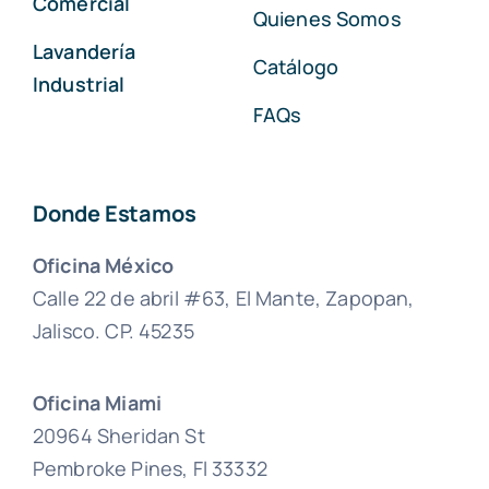
Comercial
Quienes Somos
Lavandería
Catálogo
Industrial
FAQs
Donde Estamos
Oficina México
Calle 22 de abril #63, El Mante, Zapopan,
Jalisco. CP. 45235
Oficina Miami
20964 Sheridan St
Pembroke Pines, Fl 33332