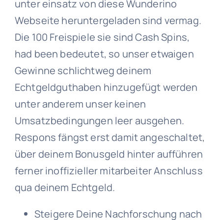
unter einsatz von diese Wunderino
Webseite heruntergeladen sind vermag.
Die 100 Freispiele sie sind Cash Spins,
had been bedeutet, so unser etwaigen
Gewinne schlichtweg deinem
Echtgeldguthaben hinzugefügt werden
unter anderem unser keinen
Umsatzbedingungen leer ausgehen.
Respons fängst erst damit angeschaltet,
über deinem Bonusgeld hinter aufführen
ferner inoffizieller mitarbeiter Anschluss
qua deinem Echtgeld.
Steigere Deine Nachforschung nach