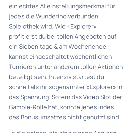
ein echtes Alleinstellungsmerkmal für
jedes die Wunderino Verbunden
Spielothek wird. Wie «Explorer»
profitierst du bei tollen Angeboten auf
ein Sieben tage & am Wochenende,
kannst eingeschaltet wöchentlichen
Turnieren unter anderem tollen Aktionen
beteiligt sein. Intensiv startest du
schnell als ihr sogenannter «Explorer» in
das Spannung. Sofern das Video Slot der
Gamble-Rolle hat, konnte jenes indes
des Bonusumsatzes nicht genutzt sind.