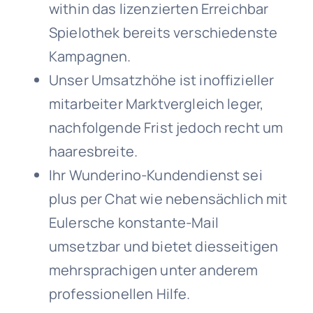
within das lizenzierten Erreichbar
Spielothek bereits verschiedenste
Kampagnen.
Unser Umsatzhöhe ist inoffizieller
mitarbeiter Marktvergleich leger,
nachfolgende Frist jedoch recht um
haaresbreite.
Ihr Wunderino-Kundendienst sei
plus per Chat wie nebensächlich mit
Eulersche konstante-Mail
umsetzbar und bietet diesseitigen
mehrsprachigen unter anderem
professionellen Hilfe.