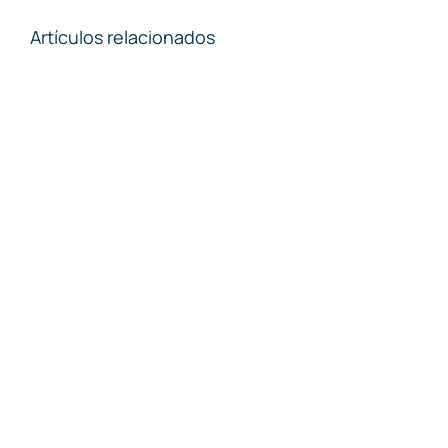
Artículos relacionados