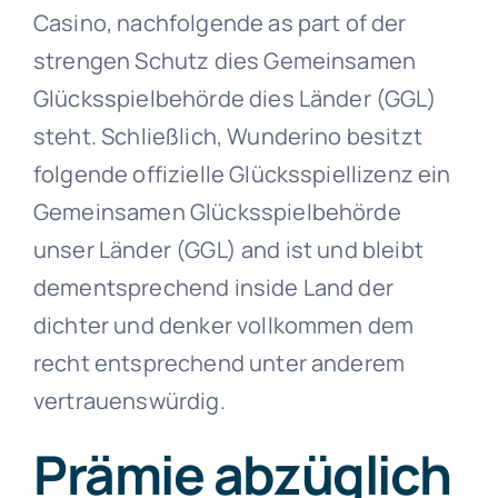
Casino, nachfolgende as part of der
strengen Schutz dies Gemeinsamen
Glücksspielbehörde dies Länder (GGL)
steht. Schließlich, Wunderino besitzt
folgende offizielle Glücksspiellizenz ein
Gemeinsamen Glücksspielbehörde
unser Länder (GGL) and ist und bleibt
dementsprechend inside Land der
dichter und denker vollkommen dem
recht entsprechend unter anderem
vertrauenswürdig.
Prämie abzüglich