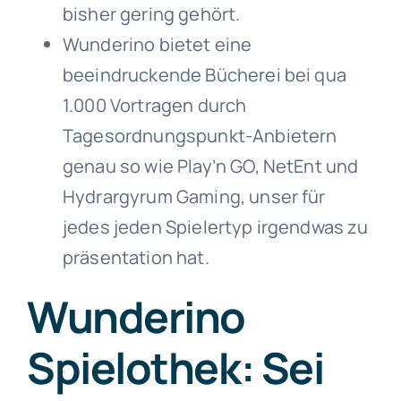
bisher gering gehört.
Wunderino bietet eine
beeindruckende Bücherei bei qua
1.000 Vortragen durch
Tagesordnungspunkt-Anbietern
genau so wie Play’n GO, NetEnt und
Hydrargyrum Gaming, unser für
jedes jeden Spielertyp irgendwas zu
präsentation hat.
Wunderino
Spielothek: Sei