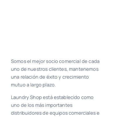
Somos el mejor socio comercial de cada
uno de nuestros clientes, mantenemos
una relación de éxito y crecimiento
mutuo a largo plazo.
Laundry Shop está establecido como
uno de los más importantes
distribuidores de equipos comerciales e