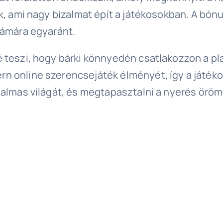
ak, ami nagy bizalmat épít a játékosokban. A b
zámára egyaránt.
 teszi, hogy bárki könnyedén csatlakozzon a pla
n online szerencsejáték élményét, így a játék
galmas világát, és megtapasztalni a nyerés öröm