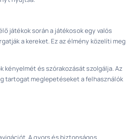
élő játékok során a játékosok egy valós
rgatják a kereket. Ez az élmény közelíti meg
sok kényelmét és szórakozását szolgálja. Az
dig tartogat meglepetéseket a felhasználók
avigációt. A gyors és biztonságos