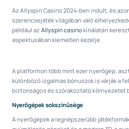
Az Allyspin Casino 2024-ben indult, és azon
szerencsejáték világában való elhelyezked
például az
Allyspin casino
kínálatán kereszt
aspektusában kiemelten kezelje.
A platformon több mint ezer nyerőgép, aszt
különböző izgalmas bónuszok is várják a fe
biztonságos és szórakoztató környezetet 
Nyerőgépek sokszínűsége
A nyerőgépek a legnépszerűbb játékformák k