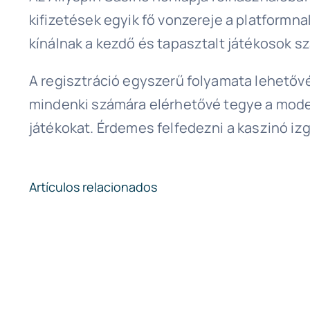
kifizetések egyik fő vonzereje a platformn
kínálnak a kezdő és tapasztalt játékosok s
A regisztráció egyszerű folyamata lehetővé
mindenki számára elérhetővé tegye a moder
játékokat. Érdemes felfedezni a kaszinó iz
Artículos relacionados