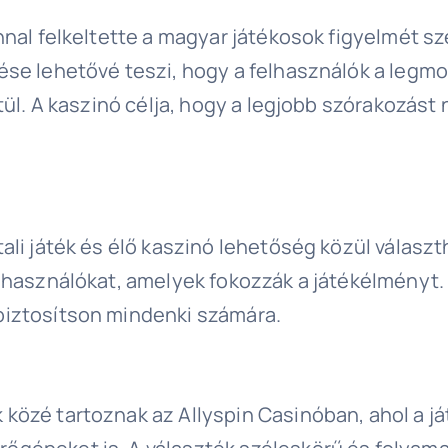
nal felkeltette a magyar játékosok figyelmét sz
ése lehetővé teszi, hogy a felhasználók a leg
ül. A kaszinó célja, hogy a legjobb szórakozást
ali játék és élő kaszinó lehetőség közül válasz
lhasználókat, amelyek fokozzák a játékélményt. 
biztosítson mindenki számára.
özé tartoznak az Allyspin Casinóban, ahol a já