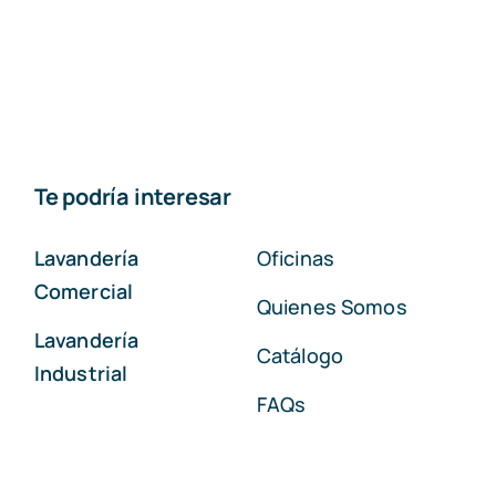
Te podría interesar
Lavandería
Oficinas
Comercial
Quienes Somos
Lavandería
Catálogo
Industrial
FAQs