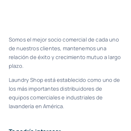
Somos el mejor socio comercial de cada uno
de nuestros clientes, mantenemos una
relación de éxito y crecimiento mutuo a largo
plazo.
Laundry Shop está establecido como uno de
los más importantes distribuidores de
equipos comerciales e industriales de
lavandería en América.