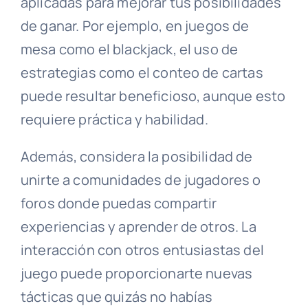
aplicadas para mejorar tus posibilidades
de ganar. Por ejemplo, en juegos de
mesa como el blackjack, el uso de
estrategias como el conteo de cartas
puede resultar beneficioso, aunque esto
requiere práctica y habilidad.
Además, considera la posibilidad de
unirte a comunidades de jugadores o
foros donde puedas compartir
experiencias y aprender de otros. La
interacción con otros entusiastas del
juego puede proporcionarte nuevas
tácticas que quizás no habías