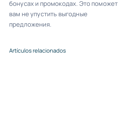
бонусах и промокодах. Это поможет
вам не упустить выгодные
предложения.
Artículos relacionados