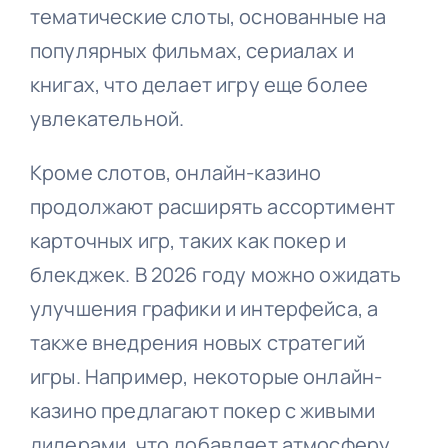
тематические слоты, основанные на
популярных фильмах, сериалах и
книгах, что делает игру еще более
увлекательной.
Кроме слотов, онлайн-казино
продолжают расширять ассортимент
карточных игр, таких как покер и
блекджек. В 2026 году можно ожидать
улучшения графики и интерфейса, а
также внедрения новых стратегий
игры. Например, некоторые онлайн-
казино предлагают покер с живыми
дилерами, что добавляет атмосферу