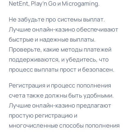
NetEnt, Play’n Go и Microgaming.
Не забудьте про системы выплат.
Лучшие онлайн-казино обеспечивают
быстрые и надежные выплаты.
Проверьте, какие методы платежей
поддерживаются, и убедитесь, что
процесс выплаты прост и безопасен.
Регистрация и процесс пополнения
счета также должны быть удобными.
Лучшие онлайн-казино предлагают
простую регистрацию и
многочисленные способы пополнения