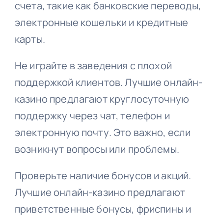
счета, такие как банковские переводы,
электронные кошельки и кредитные
карты.
Не играйте в заведения с плохой
поддержкой клиентов. Лучшие онлайн-
казино предлагают круглосуточную
поддержку через чат, телефон и
электронную почту. Это важно, если
возникнут вопросы или проблемы.
Проверьте наличие бонусов и акций.
Лучшие онлайн-казино предлагают
приветственные бонусы, фриспины и