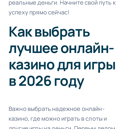
реальные деньги. Начните свой путь к
успеху прямо сейчас!
Как выбрать
лучшее онлайн-
казино для игры
в 2026 году
Важно выбрать надежное онлайн-
казино, где можно играть в слоты и
другие игры на деньги. Первым делом