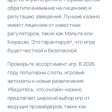
обратите внимание на лицензию и
репутацию заведения. Лучшие казино
имеют лицензии от известных
регуляторов, таких как Мальта или
Кюрасао. Это гарантирует, что игра
будет честной и безопасной.
Проверьте ассортимент игр. В 2026
году популярны слоты, игровые
автоматы и новые развлечения.
Убедитесь, что онлайн-казино
предлагает широкий выбор игр от
ведущих провайдеров, таких как