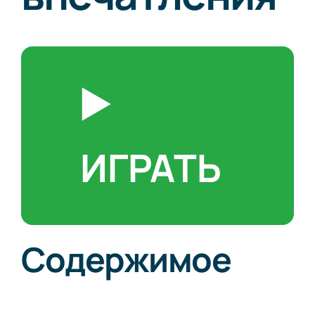
▶️
ИГРАТЬ
Содержимое