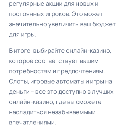
регулярные акции для новых и
постоянных игроков. Это может
значительно увеличить ваш бюджет
для игры.
В итоге, выбирайте онлайн-казино,
которое соответствует вашим
потребностям и предпочтениям.
Слоты, игровые автоматы и игры на
деньги – все это доступно в лучших
онлайн-казино, где вы сможете
насладиться незабываемыми
впечатлениями.