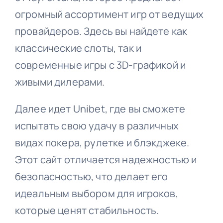
огромный ассортимент игр от ведущих
провайдеров. Здесь вы найдете как
классические слоты, так и
современные игры с 3D-графикой и
живыми дилерами.
Далее идет Unibet, где вы сможете
испытать свою удачу в различных
видах покера, рулетке и блэкджеке.
Этот сайт отличается надежностью и
безопасностью, что делает его
идеальным выбором для игроков,
которые ценят стабильность.