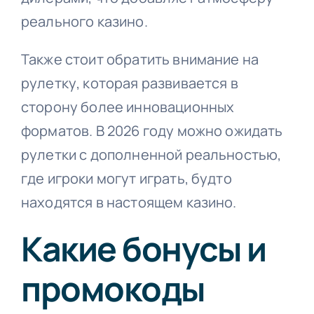
реального казино.
Также стоит обратить внимание на
рулетку, которая развивается в
сторону более инновационных
форматов. В 2026 году можно ожидать
рулетки с дополненной реальностью,
где игроки могут играть, будто
находятся в настоящем казино.
Какие бонусы и
промокоды