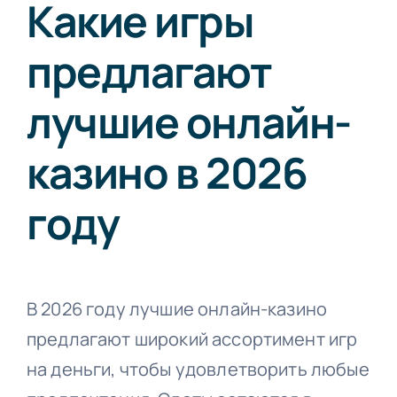
Какие игры
предлагают
лучшие онлайн-
казино в 2026
году
В 2026 году лучшие онлайн-казино
предлагают широкий ассортимент игр
на деньги, чтобы удовлетворить любые