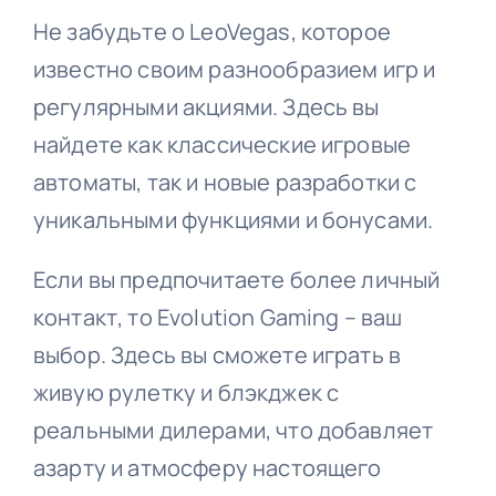
Не забудьте о LeoVegas, которое
известно своим разнообразием игр и
регулярными акциями. Здесь вы
найдете как классические игровые
автоматы, так и новые разработки с
уникальными функциями и бонусами.
Если вы предпочитаете более личный
контакт, то Evolution Gaming – ваш
выбор. Здесь вы сможете играть в
живую рулетку и блэкджек с
реальными дилерами, что добавляет
азарту и атмосферу настоящего