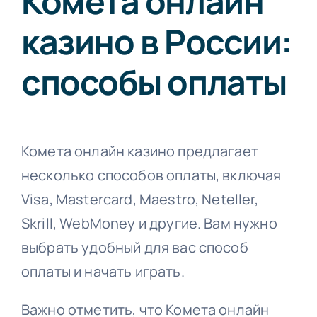
Комета онлайн
казино в России:
способы оплаты
Комета онлайн казино предлагает
несколько способов оплаты, включая
Visa, Mastercard, Maestro, Neteller,
Skrill, WebMoney и другие. Вам нужно
выбрать удобный для вас способ
оплаты и начать играть.
Важно отметить, что Комета онлайн