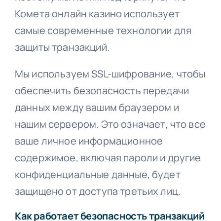
Комета онлайн казино использует
самые современные технологии для
защиты транзакций.
Мы используем SSL-шифрование, чтобы
обеспечить безопасность передачи
данных между вашим браузером и
нашим сервером. Это означает, что все
ваше личное информационное
содержимое, включая пароли и другие
конфиденциальные данные, будет
защищено от доступа третьих лиц.
Как работает безопасность транзакций