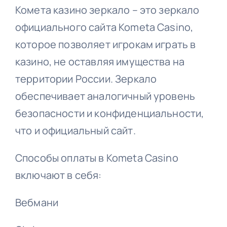
Комета казино зеркало – это зеркало
официального сайта Kometa Casino,
которое позволяет игрокам играть в
казино, не оставляя имущества на
территории России. Зеркало
обеспечивает аналогичный уровень
безопасности и конфиденциальности,
что и официальный сайт.
Способы оплаты в Kometa Casino
включают в себя:
Вебмани