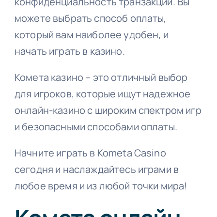
конфиденциальность транзакций. Вы
можете выбрать способ оплаты,
который вам наиболее удобен, и
начать играть в казино.
Комета казино – это отличный выбор
для игроков, которые ищут надежное
онлайн-казино с широким спектром игр
и безопасными способами оплаты.
Начните играть в Kometa Casino
сегодня и наслаждайтесь играми в
любое время и из любой точки мира!