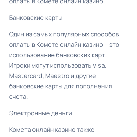
оплаты в Комете онлайн казино.
Банковские карты
Один из самых популярных способов
оплаты в Комете онлайн казино – это
использование банковских карт.
Игроки могут использовать Visa,
Mastercard, Maestro и другие
банковские карты для пополнения
счета.
Электронные деньги
Комета онлайн казино также