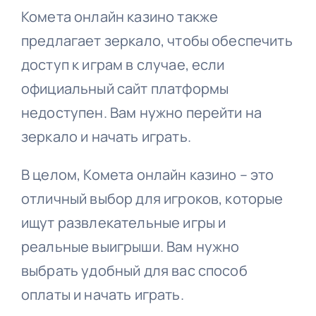
Комета онлайн казино также
предлагает зеркало, чтобы обеспечить
доступ к играм в случае, если
официальный сайт платформы
недоступен. Вам нужно перейти на
зеркало и начать играть.
В целом, Комета онлайн казино – это
отличный выбор для игроков, которые
ищут развлекательные игры и
реальные выигрыши. Вам нужно
выбрать удобный для вас способ
оплаты и начать играть.