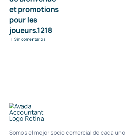
et promotions
pour les
joueurs.1218
|
Sin comentarios
Somos el mejor socio comercial de cada uno